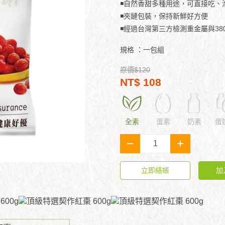
◾自然香甜多種用途，可直接吃、
◾夾鏈包裝，保持新鮮好方便
◾經過台灣第三方檢測重金屬與38
規格 ：
一包組
原價$120
NT$ 108
全素
蛋素
奶素
蛋
-
+
立即結帳
加