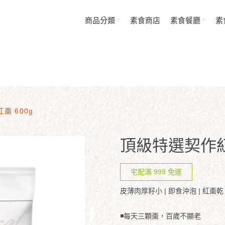
商品分類
素食商店
素食餐廳
素
棗 600g
頂級特選契作紅棗
宅配滿 999 免運
皮薄肉厚籽小 | 即食沖泡 | 紅棗乾
◾每天三顆棗，百歲不顯老