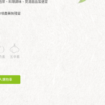
泡茶、料理調味、煲湯甜品皆適宜
0項農藥無殘留
奶素
五辛素
入購物車