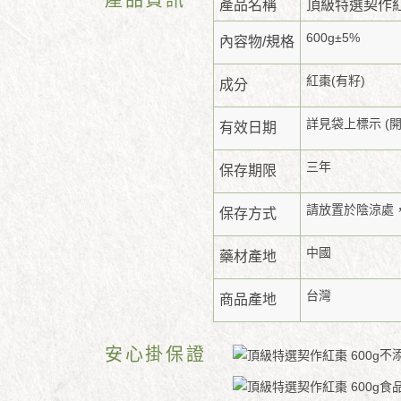
產品名稱
頂級特選契作
600g±5%
內容物/規格
紅棗(有籽)
成分
詳見袋上標示 (
有效日期
三年
保存期限
請放置於陰涼處
保存方式
中國
藥材產地
台灣
商品產地
安心掛保證
不
食