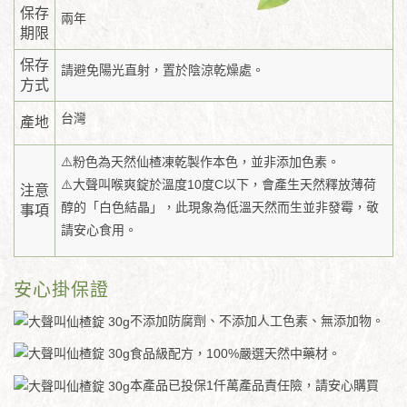
保存
兩年
期限
保存
請避免陽光直射，置於陰涼乾燥處。
方式
台灣
產地
⚠️粉色為天然仙楂凍乾製作本色，並非添加色素。
⚠️大聲叫喉爽錠於溫度10度C以下，會產生天然釋放薄荷
注意
醇的「白色結晶」，此現象為低溫天然而生並非發霉，敬
事項
請安心食用。
安心掛保證
不添加防腐劑、不添加人工色素、無添加物。
食品級配方，100%嚴選天然中藥材。
本產品已投保1仟萬產品責任險，請安心購買