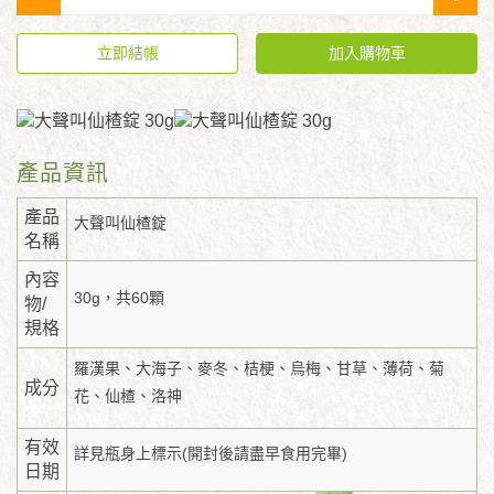
立即結帳
加入購物車
產品資訊
產品
大聲叫仙楂錠
名稱
內容
30g，共60顆
物/
規格
羅漢果、大海子、麥冬、桔梗、烏梅、甘草、薄荷、菊
成分
花、仙楂、洛神
有效
詳見瓶身上標示(開封後請盡早食用完畢)
日期