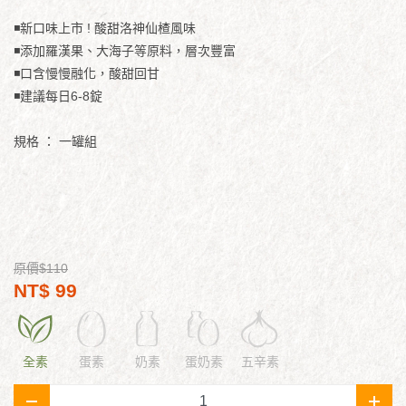
◾新口味上市 ! 酸甜洛神仙楂風味
◾添加羅漢果、大海子等原料，層次豐富
◾口含慢慢融化，酸甜回甘
◾建議每日6-8錠
規格 ：
一罐組
原價$110
NT$ 99
全素
蛋素
奶素
蛋奶素
五辛素
-
+