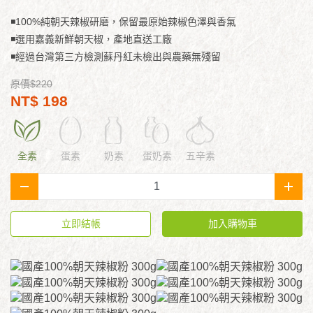
◾100%純朝天辣椒研磨，保留最原始辣椒色澤與香氣
◾選用嘉義新鮮朝天椒，產地直送工廠
◾經過台灣第三方檢測蘇丹紅未檢出與農藥無殘留
原價$220
NT$ 198
全素
蛋素
奶素
蛋奶素
五辛素
-
+
立即結帳
加入購物車