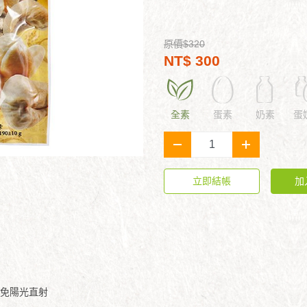
原價$320
NT$ 300
全素
蛋素
奶素
蛋
-
+
立即結帳
加
免陽光直射