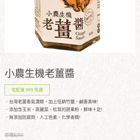
小農生機老薑醬
宅配滿 999 免運
．台灣老薑香氣濃郁，加上低鈉竹鹽，鹹香美味!
．添加含玉米、高麗菜、松茸的蔬果粉，鮮味十足!
．無添加防腐劑、人工色素、化學香精!
原價$250