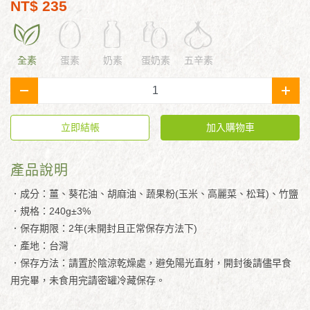
NT$ 235
全素
蛋素
奶素
蛋奶素
五辛素
-
+
立即結帳
加入購物車
產品說明
．成分：薑、葵花油、胡麻油、蔬果粉(玉米、高麗菜、松茸)、竹鹽
．規格：240g±3%
．保存期限：2年(未開封且正常保存方法下)
．產地：台灣
．保存方法：請置於陰涼乾燥處，避免陽光直射，開封後請儘早食
用完畢，未食用完請密罐冷藏保存。