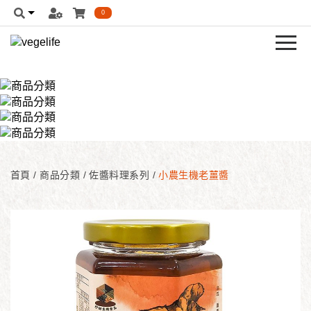
0
首頁
/
商品分類
/
佐醬料理系列
/
小農生機老薑醬