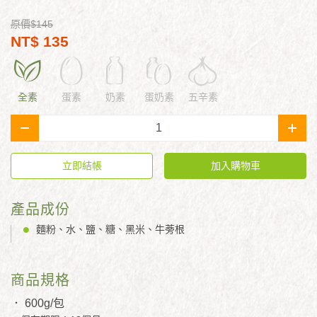
原價$145
NT$ 135
全素
蛋素
奶素
蛋奶素
五辛素
-
+
立即結帳
加入購物車
產品成份
麵粉、水、鹽、糖、黑米、牛蒡根
商品規格
． 600g/包