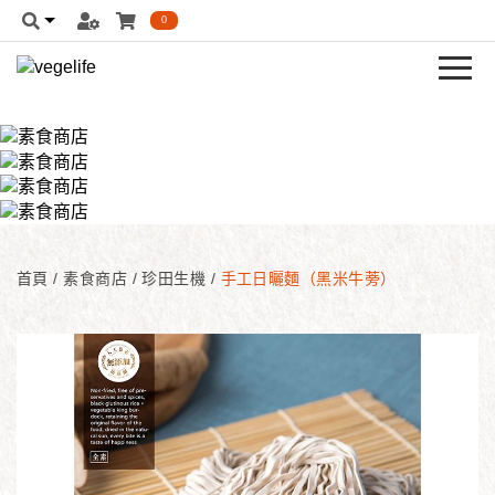
0
首頁
/
素食商店
/
珍田生機
/
手工日曬麵（黑米牛蒡）