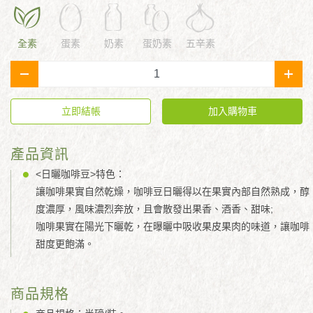
全素
蛋素
奶素
蛋奶素
五辛素
-
+
立即結帳
加入購物車
產品資訊
<日曬咖啡豆>特色：
讓咖啡果實自然乾燥，咖啡豆日曬得以在果實內部自然熟成，醇
度濃厚，風味濃烈奔放，且會散發出果香、酒香、甜味;
咖啡果實在陽光下曬乾，在曝曬中吸收果皮果肉的味道，讓咖啡
甜度更飽滿。
商品規格