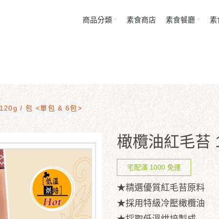
商品分類
素食商店
素食餐廳
素
0g / 包 <單包 & 6包>
橄欖油紅毛苔 12
宅配滿 1000 免運
★精選優質紅毛苔原料
★採用特級冷壓橄欖油