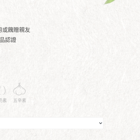
用或餽贈親友
食品認證
奶素
五辛素