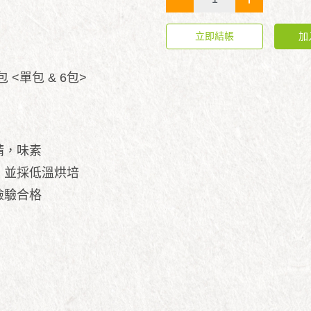
立即結帳
加
包 <單包 & 6包>
精，味素
，並採低溫烘培
檢驗合格