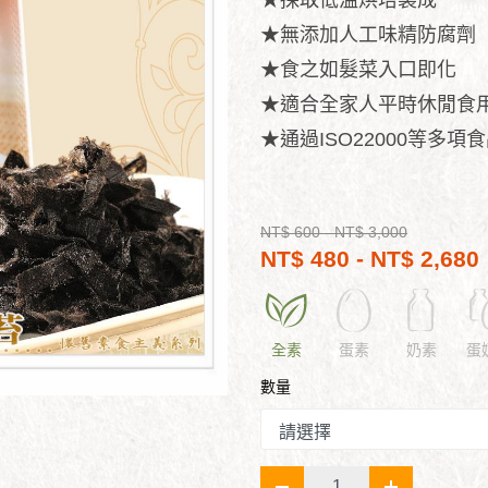
★採取低溫烘培製成
★無添加人工味精防腐劑
★食之如髮菜入口即化
★適合全家人平時休閒食
★通過ISO22000等多項
NT$ 600
- NT$ 3,000
NT$ 480 - NT$ 2,680
全素
蛋素
奶素
蛋
數量
-
+