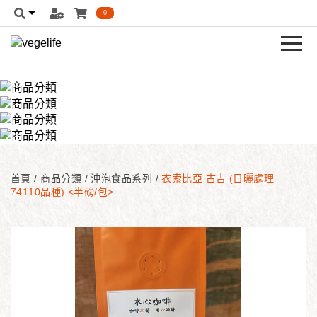
0
首頁
/
商品分類
/
沖泡食品系列
/
衣索比亞 古吉 (日曬處理
74110品種) <半磅/包>