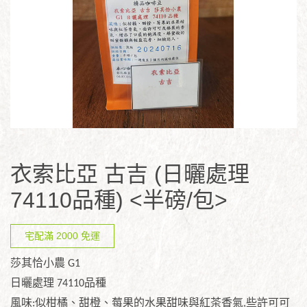
衣索比亞 古吉 (日曬處理
74110品種) <半磅/包>
宅配滿 2000 免運
莎其恰小農
G1
日曬處理
74110
品種
風味
:
似柑橘、甜橙、莓果的水果甜味與紅茶香氣
,
些許可可