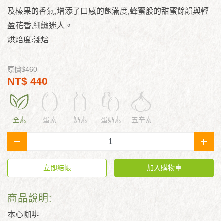
及榛果的香
氣
,
增添了口感的飽滿度
,
蜂蜜般的甜蜜餘韻與輕
盈花香
,
細緻迷人。
烘焙度
:
淺焙
原價$460
NT$ 440
全素
蛋素
奶素
蛋奶素
五辛素
-
+
立即結帳
加入購物車
商品說明:
本心咖啡