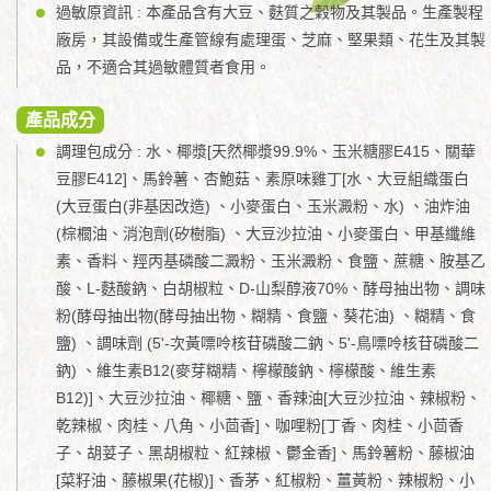
過敏原資訊 : 本產品含有大豆、麩質之穀物及其製品。生產製程
廠房，其設備或生產管線有處理蛋、芝麻、堅果類、花生及其製
品，不適合其過敏體質者食用。
產品成分
調理包成分 : 水、椰漿[天然椰漿99.9%、玉米糖膠E415、關華
豆膠E412]、馬鈴薯、杏鮑菇、素原味雞丁[水、大豆組織蛋白
(大豆蛋白(非基因改造) 、小麥蛋白、玉米澱粉、水) 、油炸油
(棕櫚油、消泡劑(矽樹脂) 、大豆沙拉油、小麥蛋白、甲基纖維
素、香料、羥丙基磷酸二澱粉、玉米澱粉、食鹽、蔗糖、胺基乙
酸、L-麩酸鈉、白胡椒粒、D-山梨醇液70%、酵母抽出物、調味
粉(酵母抽出物(酵母抽出物、糊精、食鹽、葵花油) 、糊精、食
鹽) 、調味劑 (5'-次黃嘌呤核苷磷酸二鈉、5'-鳥嘌呤核苷磷酸二
鈉) 、維生素B12(麥芽糊精、檸檬酸鈉、檸檬酸、維生素
B12)]、大豆沙拉油、椰糖、鹽、香辣油[大豆沙拉油、辣椒粉、
乾辣椒、肉桂、八角、小茴香]、咖哩粉[丁香、肉桂、小茴香
子、胡荽子、黑胡椒粒、紅辣椒、鬱金香]、馬鈴薯粉、藤椒油
[菜籽油、藤椒果(花椒)]、香茅、紅椒粉、薑黃粉、辣椒粉、小