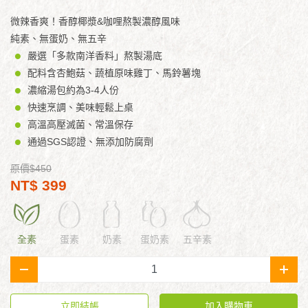
微辣香爽！香醇椰漿&咖哩熬製濃醇風味
純素、無蛋奶、無五辛
嚴選「多款南洋香料」熬製湯底
配料含杏鮑菇、蔬植原味雞丁、馬鈴薯塊
濃縮湯包約為3-4人份
快速烹調、美味輕鬆上桌
高溫高壓滅菌、常溫保存
通過SGS認證、無添加防腐劑
原價$450
NT$ 399
全素
蛋素
奶素
蛋奶素
五辛素
-
+
立即結帳
加入購物車