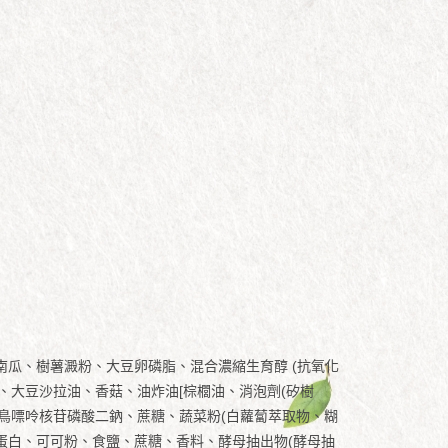
粉[南瓜、樹薯澱粉、大豆卵磷脂、混合濃縮生育醇 (抗氧化
]、大豆沙拉油、香菇、油炸油[棕櫚油、消泡劑(矽樹
'-鳥嘌呤核苷磷酸二鈉、蔗糖、蔬菜粉(白蘿蔔萃取物、糊
麥蛋白、可可粉、食鹽、蔗糖、香料、酵母抽出物(酵母抽