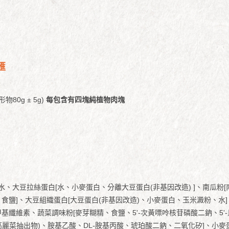
匯
物80g ± 5g)
每包含有四塊純植物肉塊
片[水、大豆拉絲蛋白[水、小麥蛋白、分離大豆蛋白(非基因改造) ]、南瓜
、食鹽]、大豆組織蛋白[大豆蛋白(非基因改造)、小麥蛋白、玉米澱粉、水
甲基纖維素、蔬菜調味粉[麥芽糊精、食鹽、5'-次黃嘌呤核苷磷酸二鈉、5
高麗菜抽出物)、胺基乙酸、DL-胺基丙酸、琥珀酸二鈉、二氧化矽]、小