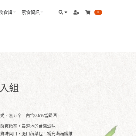
食食譜
素食資訊
0
2入組
奶、無五辛，內含0.5%當歸酒
x酸爽微辣，最道地的台灣滋味
纖x鮮味爽口，脆口蔬菜包！補充滿滿纖維