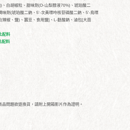
鈉)、白胡椒粒、甜味劑(D-山梨醇液70%)、琥珀酸二
味劑(琥珀酸二鈉、5'-次黃嘌呤核苷磷酸二鈉、5'-鳥嘌
辣椒、鹽)、蠶豆、食用鹽]、L-麩酸鈉、滷包[大茴
此配料
此配料
商品問題欲退換貨，請附上開箱影片作為證明。