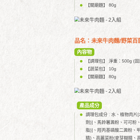
【關廟麵】 80g
品名：未來牛肉麵/野菜百
內容物
【調理包】 淨重：500g (固形
【蔬菜包】 10g
【關廟麵】 80g
產品成分
調理包成分 : 水、植物肉
劑)]、馬鈴薯澱粉、可可粉
脂)]、羥丙基磷酸二澱粉、
精)、高麗菜粉(麥芽糊精、