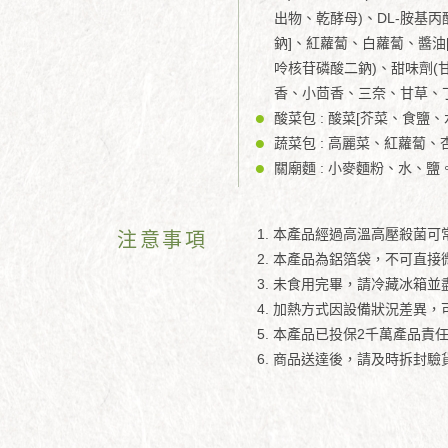
出物、乾酵母)、DL-胺基丙
鈉]、紅蘿蔔、白蘿蔔、醬油
呤核苷磷酸二鈉)、甜味劑(甘
香、小茴香、三奈、甘草、
酸菜包 : 酸菜[芥菜、食鹽
蔬菜包 : 高麗菜、紅蘿蔔
關廟麵 : 小麥麵粉、水、鹽
本產品經過高溫高壓殺菌可
注意事項
本產品為鋁箔袋，不可直接
未食用完畢，請冷藏冰箱並
加熱方式因設備狀況差異，
本產品已投保2千萬產品責任
商品送達後，請及時拆封驗