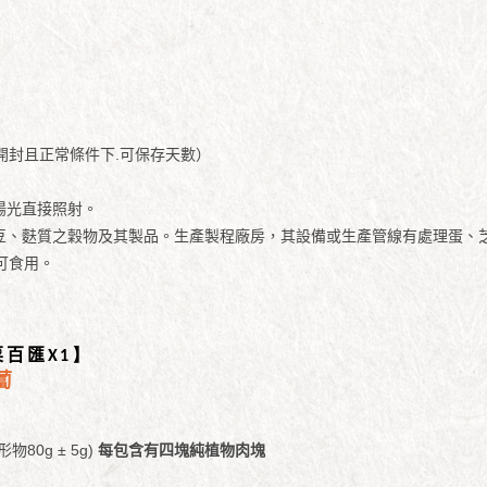
未開封且正常條件下.可保存天數）
免陽光直接照射。
有大豆、麩質之穀物及其製品。生產製程廠房，其設備或生產管線有處理蛋
可食用。
菜百匯
X1】
蔔
物80g ± 5g)
每包含有四塊純植物肉塊