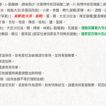
酸、L-麩酸鈉、調味劑(5'-次黃嘌呤核苷磷酸二鈉、5'-鳥嘌呤核苷磷酸二
[水、脫脂大豆(非基因改造)、小麥、食鹽、轉化液糖(蔗糖、水)、酒精、調
草素) ]、
當歸酒[米酒、當歸]
、薑、糖、大豆沙拉油、辣豆瓣醬[鹽漬辣椒(
丁香、甘松、桂皮、陳皮、桂枝]、鹽、當歸。
、水]、大豆沙拉油、糖、辣椒、味素[L-麩酸鈉]、乳酸菌。
僅酸菜蘿蔔內含
、杏鮑菇、櫛瓜、鹿茸菇 (蔬菜包會因節氣不同略有變動)。
僅野菜百匯內含
。
常溫保存，如有膨包及破損請勿食用，並與客服聯繫。
微波加熱。
盡速食用完畢。
可依據實際需要調整加熱時間。
險（投保金額不等於理賠金額）​
貨是否完好，並錄影作為證明，如有特殊狀況，請盡快與客服聯繫。若因