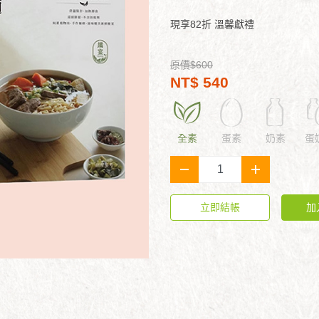
現享82折 溫馨獻禮
原價$600
NT$ 540
全素
蛋素
奶素
蛋
-
+
立即結帳
加