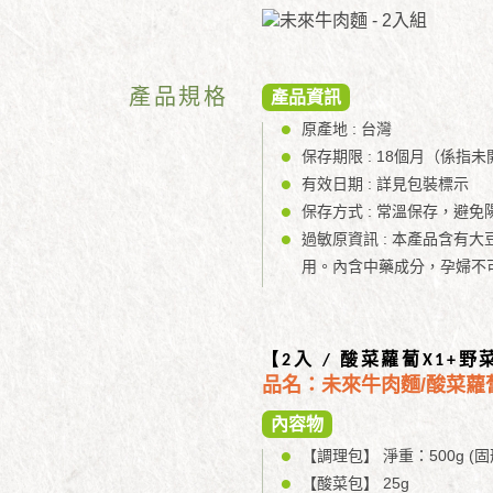
產品規格
產品資訊
原產地 : 台灣
保存期限 : 18個月（係指
有效日期 : 詳見包裝標示
保存方式 : 常溫保存，避
過敏原資訊 : 本產品含
用。內含中藥成分，孕婦不
入
酸菜蘿蔔
野
【2
/
X1+
品名：未來牛肉麵/酸菜蘿
內容物
【調理包】 淨重：500g (固形
【酸菜包】 25g