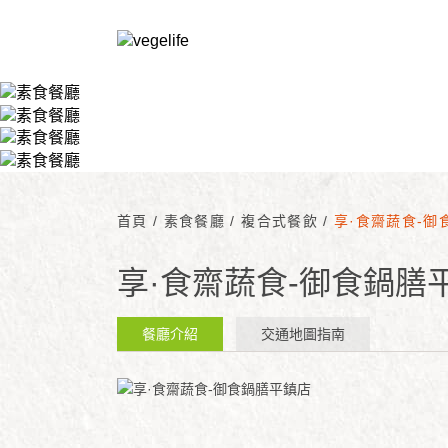
首頁
/
素食餐廳
/
複合式餐飲
/
享·食齋蔬食-御
享·食齋蔬食-御食鍋膳
餐廳介紹
交通地圖指南