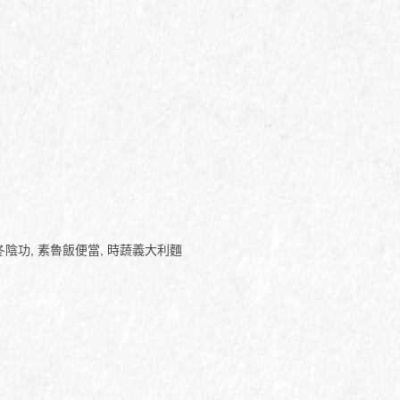
冬陰功, 素魯飯便當, 時蔬義大利麵