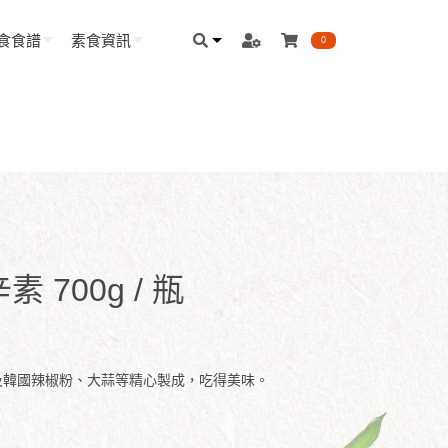
食食譜
素食資訊
0
 700g / 瓶
乳及韓國辣椒粉、大蒜等精心製成，吃得美味。