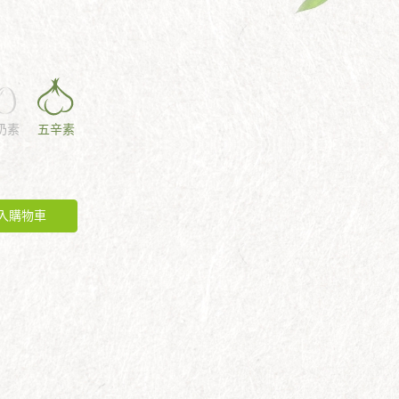
奶素
五辛素
入購物車