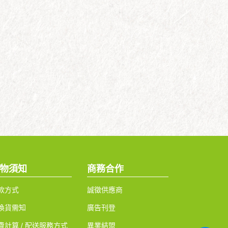
物須知
商務合作
款方式
誠徵供應商
換貨需知
廣告刊登
費計算 / 配送服務方式
異業結盟