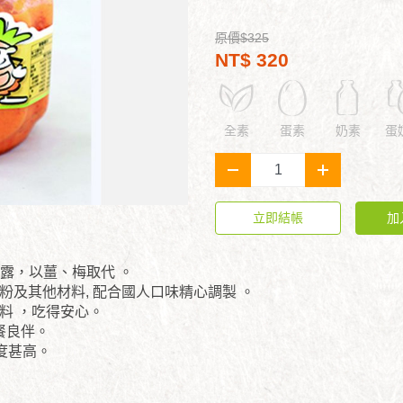
原價$325
NT$ 320
全素
蛋素
奶素
蛋
-
+
立即結帳
加
、魚露，以薑、梅取代 。
椒粉及其他材料, 配合國人口味精心調製 。
香料 ，吃得安心。
三餐良伴。
意度甚高。