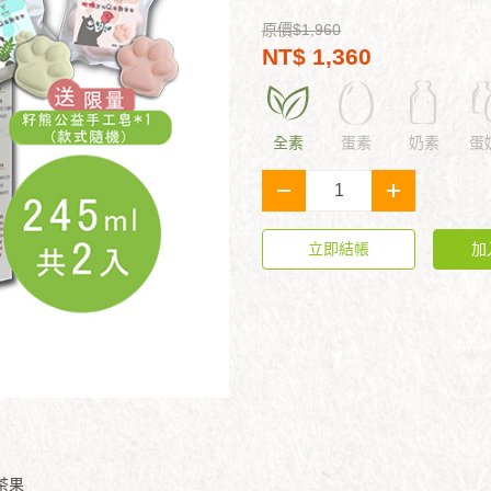
原價$1,960
NT$ 1,360
全素
蛋素
奶素
蛋
-
+
立即結帳
加
茶果