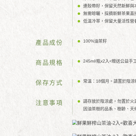
連殼帶籽，保留天然新鮮與
無需晾曬，採摘新鮮茶果直
低溫冷萃，保留大量活性營
100%油茶籽
產品成份
245ml/瓶x2入<贈送公益
商品規格
常溫：18個月。請置於陰
保存方式
請存放於陰涼處，勿置於火
注意事項
因油茶樹的品系、樹齡、天