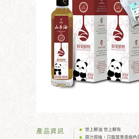
世上鮮油 世上鮮有
產品資訊
原汁原味，只取當季青綠色