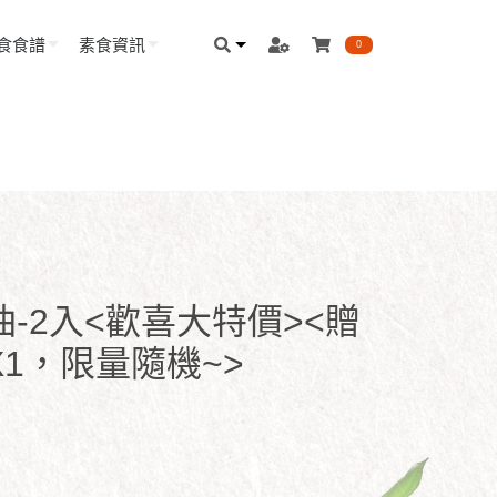
食食譜
素食資訊
0
-2入<歡喜大特價><贈
1，限量隨機~>