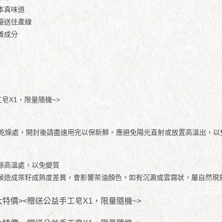
本真味道
接送往產線
養成分
手工皂X1，限量隨機~>
涼乾燥處，開封後請盡速用完以保新鮮。應避免陽光直射或放置高溫出，以
源高溫處，以免變質
候造成茶籽成熟度差異，會影響茶油顏色。如有沉澱或雲霧狀，屬自然現